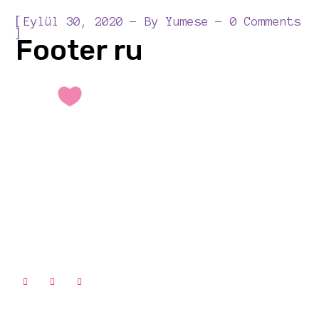
[
Eylül 30, 2020
By
Yumese
0 Comments
]
Footer ru
Компания Мертекс Чорапчылык была создана в 1972 году
,которая занимается производством детских носков и
колготок.