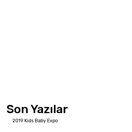
Меню
Главная
О Нас
Коллекция
Галерея
Контакты
Выставки и Организации
Son Yazılar
2019 Kids Baby Expo