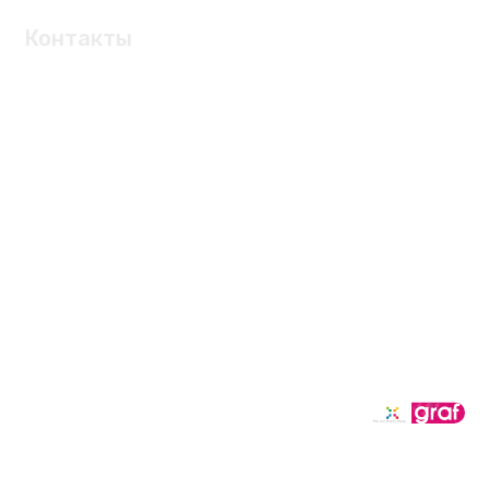
Контакты
Тел: +90 216 489 16 13
info@mertekscorap.com.tr
Hasanpaşa Mah. Açelya Sk. no. 2, Bektaş Plaza Kat.6,
34920 Sultanbeyli/İstanbul
Copyright © 2020 Yumese Socks.
Web Tasarım